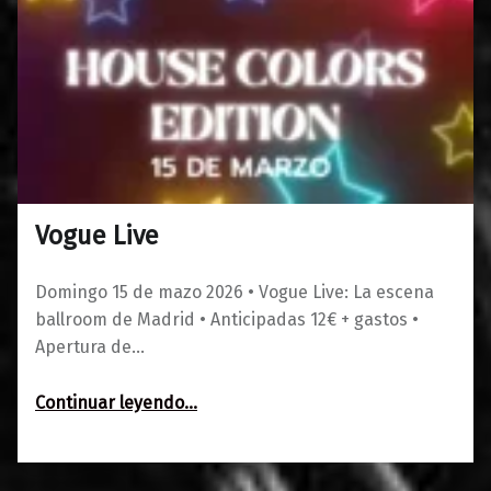
Vogue Live
0
01/02/2026
Maravillas
Domingo 15 de mazo 2026 • Vogue Live: La escena
ballroom de Madrid • Anticipadas 12€ + gastos •
Apertura de…
“Vogue Live”
Continuar leyendo
…