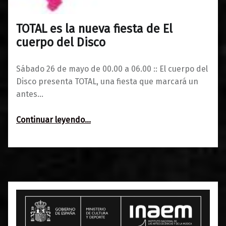
TOTAL es la nueva fiesta de El
0
22/05/2018
Maravillas
cuerpo del Disco
Sábado 26 de mayo de 00.00 a 06.00 :: El cuerpo del
Disco presenta TOTAL, una fiesta que marcará un
antes…
“TOTAL es la nueva fiesta de El cuerpo del Disco”
Continuar leyendo
…