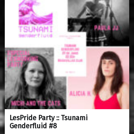
LesPride Party :: Tsunami
0
26/06/2018
Maravillas
Genderfluid #8