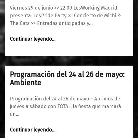
Viernes 29 de junio >> 22.00 LesWorking Madrid
presenta: LesPride Party >> Concierto de Michi &
The Cats >> Entradas anticipadas y…
“LesPride Party :: Tsunami Genderfluid #8”
Continuar leyendo
…
Programación del 24 al 26 de mayo:
0
22/05/2018
Maravillas
Ambiente
Programación del 24 al 26 de mayo – Abrimos de
jueves a sábado con TOTAL, la fiesta que marcará
un…
“Programación del 24 al 26 de mayo: Ambiente”
Continuar leyendo
…