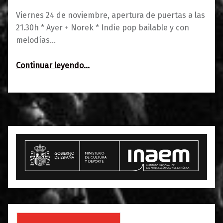
Viernes 24 de noviembre, apertura de puertas a las
21.30h * Ayer + Norek * Indie pop bailable y con
melodías…
“Ayer + Norek ~ Melodías para bailar”
Continuar leyendo
…