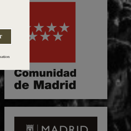
T
mation