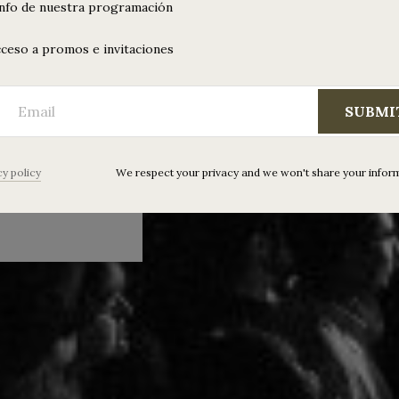
ne + Zisne
info de nuestra programación
o :: Total
ceso a promos e invitaciones
 de febrero >>
SUBMI
hne + Zisne Blanco
as solo en taquilla
on cerveza-refresco
.00 a…
cy policy
We respect your privacy and we won't share your infor
“Daphne + Zisne Blanco :: Total vol. 4”
 leyendo
…