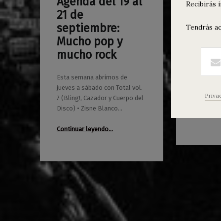
Agenda del 19 al
Daph
0
0
Recibirás 
17/09/2019
Maravillas
28/01/2019
Maravillas
21 de
Blanc
septiembre:
vol. 4
Tendrás ac
Mucho pop y
Viernes 1
mucho rock
21.30 Dap
>> Entrad
Esta semana abrimos de
8€, 10€ c
jueves a sábado con Total vol.
>> De 00
Priva
7 (Bling!, Cazador y Cuerpo del
Disco) • Zisne Blanco…
Continuar
Continuar leyendo
“Agenda del 19 al 21 de septiembre: Mucho pop y mucho rock”
…