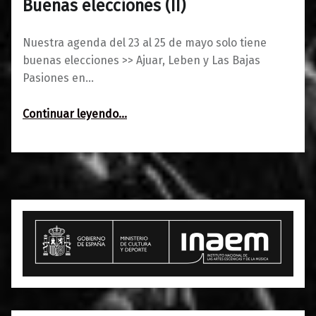
Buenas elecciones (II)
Nuestra agenda del 23 al 25 de mayo solo tiene
buenas elecciones >> Ajuar, Leben y Las Bajas
Pasiones en…
“Agenda del 23 al 25 de mayo: Buenas elecciones (II)”
Continuar leyendo
…