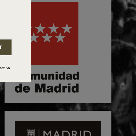
T
mation