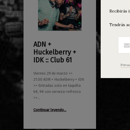
Recibirás 
Tendrás ac
ADN +
0
19/03/2019
Maravillas
Huckelberry +
IDK :: Club 61
Priva
Viernes 29 de marzo >>
21.00 ADN + Huckelberry + IDK
>> Entradas solo en taquilla
6€, 9€ con cerveza-refresco
>>…
“ADN + Huckelberry + IDK :: Club 61”
Continuar leyendo
…