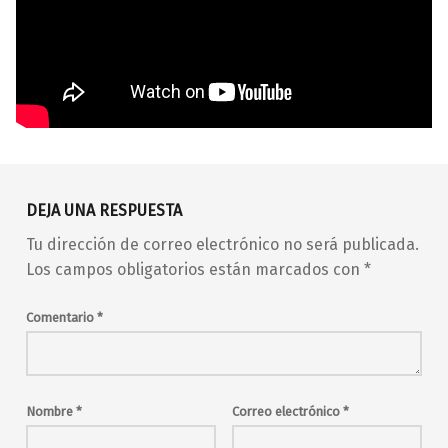
Volver a la navegación principal
barrio de Malasaña
Blue Bizarre
concierto
DEJA UNA RESPUESTA
conciertos
en vivo
indie
Tu dirección de correo electrónico no será publicada.
la noche en vivo
live music
Madrid
Los campos obligatorios están marcados con
*
madrid en vivo
malasaña
Maravillas
Maravillas Club
Comentario
*
música en directo
musica en vivo
pop
rock
Sonido Madrid en Vivo
Sukopyramid
viernes
Nombre
*
Correo electrónico
*