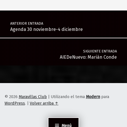
Navegación de entradas
ANTERIOR ENTRADA
Agenda 30 noviembre-4 diciembre
SIGUIENTE ENTRADA
AIEDeNuevo: Marián Conde
© 2026
Maravillas Club
|
Utilizando el tema
Modern
para
WordPress
.
|
Volver arriba ↑
Menú