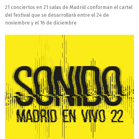
5
a
21 conciertos en 21 salas de Madrid conforman el cartel
/
r
del festival que se desarrollará entre el 24 de
1
a
noviembre y el 16 de diciembre
1
v
/
i
2
l
0
l
2
a
2
s