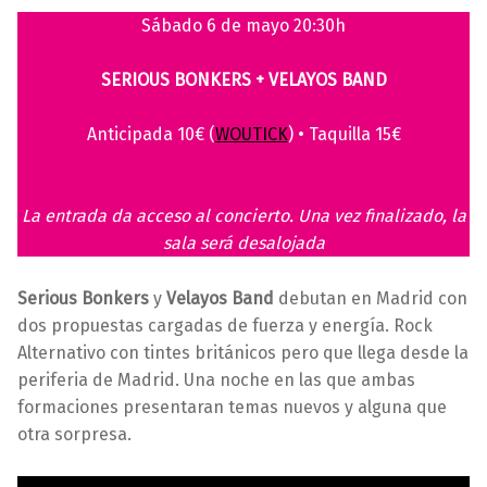
8
a
Sábado 6 de mayo 20:30h
/
r
0
a
SERIOUS BONKERS + VELAYOS BAND
4
v
/
i
Anticipada 10€ (
WOUTICK
) • Taquilla 15€
2
l
0
l
2
a
La entrada da acceso al concierto. Una vez finalizado, la
3
s
sala será desalojada
Serious Bonkers
y
Velayos Band
debutan en Madrid con
dos propuestas cargadas de fuerza y energía. Rock
Alternativo con tintes británicos pero que llega desde la
periferia de Madrid. Una noche en las que ambas
formaciones presentaran temas nuevos y alguna que
otra sorpresa.