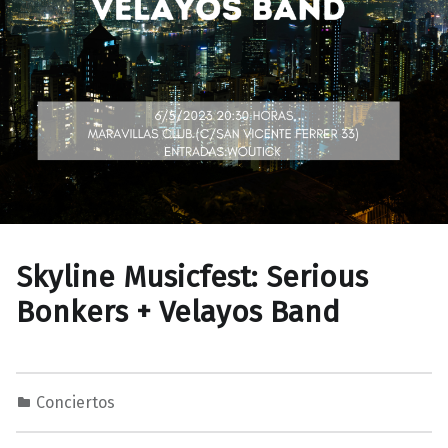
Skyline Musicfest: Serious
Bonkers + Velayos Band
Conciertos
2
0
M