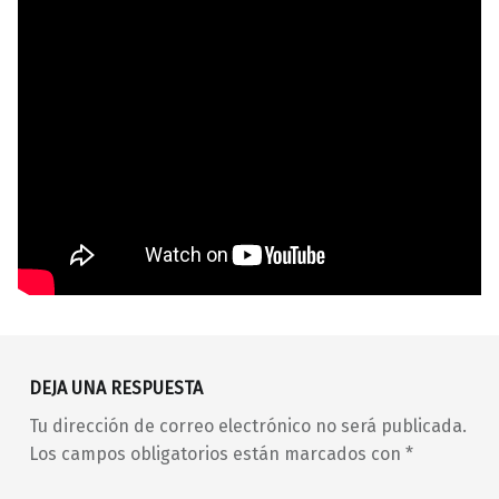
Volver a la navegación principal
barrio de Malasaña
conciertos
indie
DEJA UNA RESPUESTA
Madrid
malasaña
Maravillas
Tu dirección de correo electrónico no será publicada.
Maravillas Club
música en directo
pop
Los campos obligatorios están marcados con
*