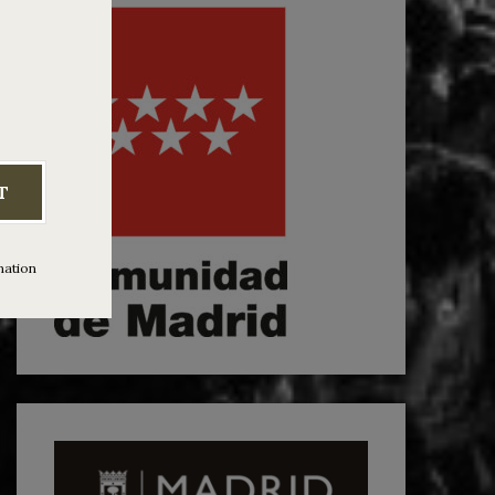
T
mation