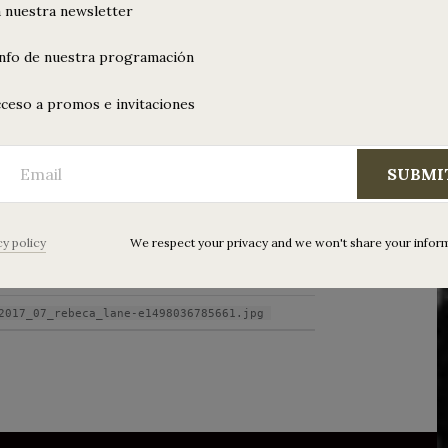
 nuestra newsletter
info de nuestra programación
ceso a promos e invitaciones
ane
SUBMI
cy policy
We respect your privacy and we won't share your infor
1/06/2017
00 × 388 px
2017_07_rebeca_lane-e1498036785661.jpg