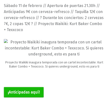
6
a
Sábado 11 de febrero // Apertura de puertas 21.30h //
/
r
Anticipadas 9€ con cerveza-refresco // Taquilla 12€ con
0
a
cerveza-refresco // ? Durante los conciertos: 2 cervezas
2
v
7€, 2 copas 12€ ? // Proyecto Waikiki: Kurt Baker Combo
/
i
+ Texxcoco
2
l
0
l
1
a
7
s
Proyecto Waikiki inaugura temporada con un cartel incontestable: Kurt
Baker Combo + Texxcoco. Si quieres underground, esto es para ti
¡Anticipadas aquí!