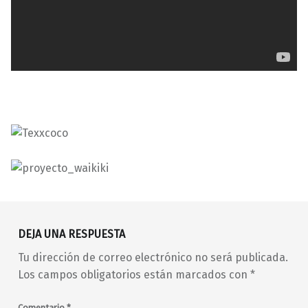
Volver a la navegación principal
Canarias
fuzz
Fuzzville
garage
glam
DEJA UNA RESPUESTA
In Orbit
indie
indie-rock
Tu dirección de correo electrónico no será publicada.
Kurt Baker Combo
Maine
power pop
Los campos obligatorios están marcados con
*
Proyecto Waikiki
psicodelia
Psychonaut
punk
rock
Comentario
*