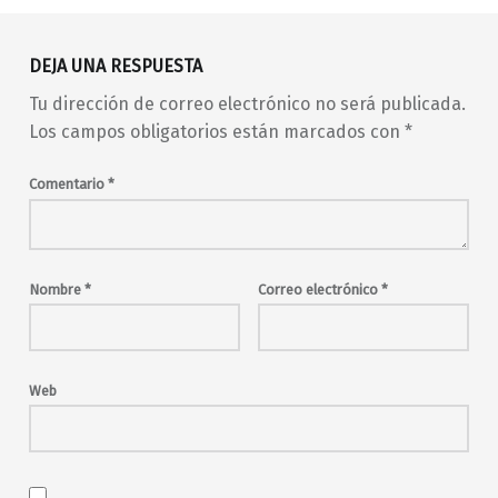
barrio de Malasaña
concierto
conciertos
DEJA UNA RESPUESTA
conciertos en Madrid
Tu dirección de correo electrónico no será publicada.
conciertos en Malasaña
en vivo
indie
Los campos obligatorios están marcados con
*
indie pop
indie rock
Las Dianas
live music
Madrid
Comentario
*
madrid en vivo
malasaña
Maravillas
Maravillas Club
música en directo
musica en vivo
Paulina del Carmen
pop
rock
Nombre
*
Correo electrónico
*
Sissie
soul
urbana
Web