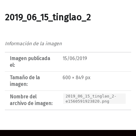
2019_06_15_tinglao_2
Información de la imagen
Imagen publicada
15/06/2019
el:
Tamaño de la
600 × 849 px
imagen:
Nombre del
2019_06_15_tinglao_2-
e1560591923820.png
archivo de imagen:
Navegación de entradas