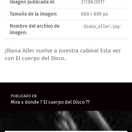
Imagen publicada el:
27/06/2017
Tamaño de la imagen:
600 × 600 px
Nombre del archivo de
diana_aller.jpg
imagen:
¡Diana Aller vuelve a nuestra cabina! Esta vez
con El cuerpo del Disco.
Volver a la navegación principal
Navegación de entradas
PUBLICADO EN
Mira x donde ? El cuerpo del Disco ?️‍?