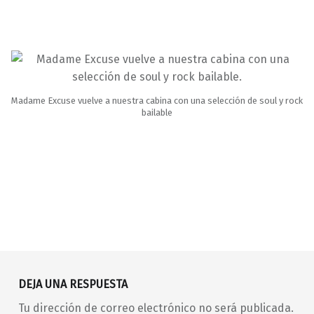
Madame Excuse vuelve a nuestra cabina con una selección de soul y rock
bailable
Volver a la navegación principal
allnight
broken beats
concierto
DEJA UNA RESPUESTA
conciertos
conciertos en Madrid
deep house
Tu dirección de correo electrónico no será publicada.
disco
dub