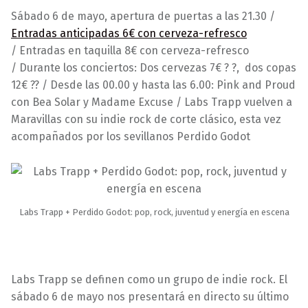
3
a
Sábado 6 de mayo, apertura de puertas a las 21.30 /
/
r
Entradas anticipadas 6€ con cerveza-refresco
0
a
/ Entradas en taquilla 8€ con cerveza-refresco
5
v
/ Durante los conciertos: Dos cervezas 7€ ? ?, dos copas
/
i
12€ ?? / Desde las 00.00 y hasta las 6.00: Pink and Proud
2
l
con Bea Solar y Madame Excuse / Labs Trapp vuelven a
0
l
Maravillas con su indie rock de corte clásico, esta vez
1
a
acompañados por los sevillanos Perdido Godot
7
s
Labs Trapp + Perdido Godot: pop, rock, juventud y energía en escena
Labs Trapp se definen como un grupo de indie rock. El
sábado 6 de mayo nos presentará en directo su último