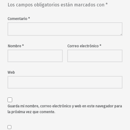
fiesta
funk
Los campos obligatorios están marcados con
*
garage
Héroes
indie-rock
jazz
Labs Trapp
Madame Excuse
Comentario
*
Madrid
malasaña
Maravillas
Maravillas Club
música en directo
noche
nu jazz
Perdido Godot
Nombre
*
Correo electrónico
*
Pink and Proud
pop
rock
rock alternativo
rock and roll
sabado
salir por Madrid
sesiones
soul
toda la noche
Web
Guarda mi nombre, correo electrónico y web en este navegador para
la próxima vez que comente.