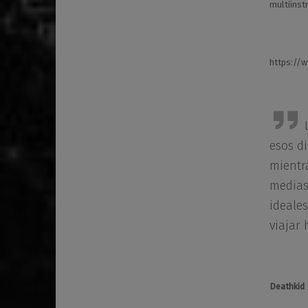
multiinst
https://
esos d
mientr
medias
ideales
viajar
Deathkid