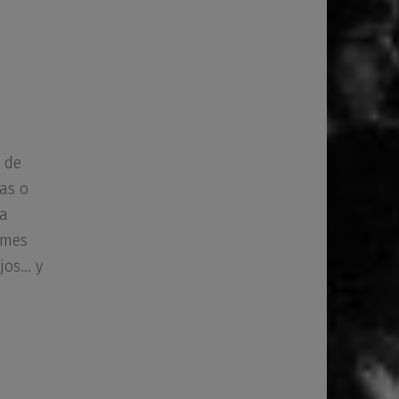
o de
as o
 a
umes
ojos… y