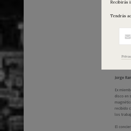
Recibirás 
Concie
1
0
Tendrás ac
1
Viernes 1
/
Entradas 
0
7
/
2
0
¡Ab
Priva
1
7
Jorge Ra
Ex miemb
disco en s
magnético
recibido 
los traba
El concie