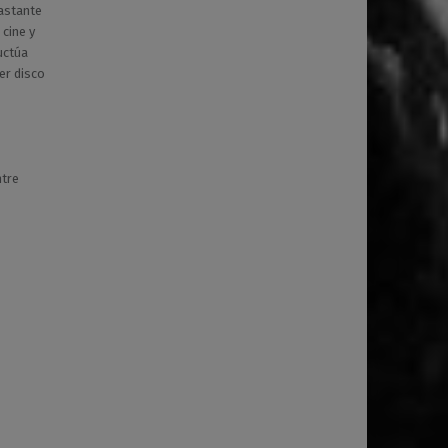
lastante
cine y
uctúa
er disco
ntre