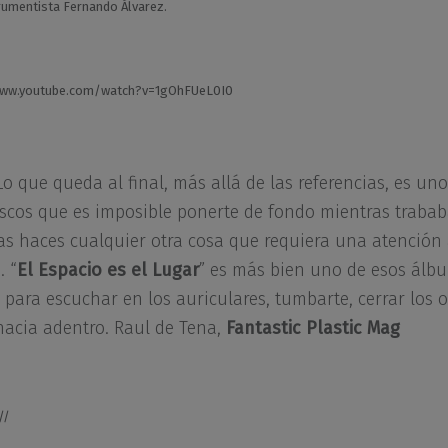
rumentista Fernando Álvarez.
www.youtube.com/watch?v=1gOhFUeL0I0
Lo que queda al final, más allá de las referencias, es un
iscos que es imposible ponerte de fondo mientras trabab
as haces cualquier otra cosa que requiera una atención
. “
El Espacio es el Lugar
” es más bien uno de esos álb
 para escuchar en los auriculares, tumbarte, cerrar los 
 hacia adentro. Raul de Tena,
Fantastic Plastic Mag
//