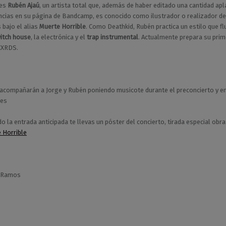
es
Rubén Ajaú
, un artista total que, además de haber editado una cantidad ap
ncias en su página de Bandcamp, es conocido como ilustrador o realizador de 
 bajo el alias
Muerte Horrible
. Como Deathkid, Rubén practica un estilo que fl
itch house
, la electrónica y el
trap instrumental
. Actualmente prepara su prim
CXRDS.
acompañarán a Jorge y Rubén poniendo musicote durante el preconcierto y e
nes
 la entrada anticipada te llevas un póster del concierto, tirada especial obra
 Horrible