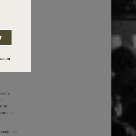
alo
–
T
hkid
mation
 primer
 un
e ha
 unos de
pañado del