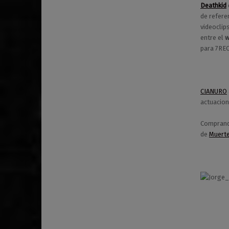
Deathkid
de refere
videoclips
entre el
w
para 7RE
CIANURO
actuacio
Comprando
de
Muerte
Volver a la navegación principal
7RECXRDS