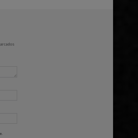
marcados
e.