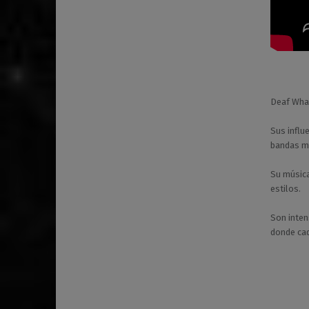
Deaf Whal
Sus influ
bandas m
Su música
estilos.
Son inten
donde cad