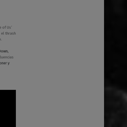
e of Us’
 el thrash
e.
Down,
fluencias
oner y