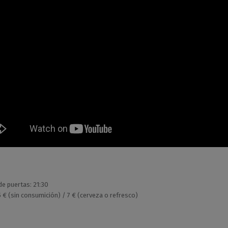
de puertas: 21:30
5 € (sin consumición) / 7 € (cerveza o refresco)