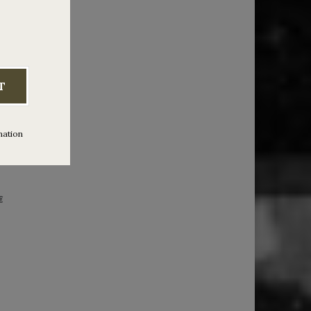
tradas
T
mation
4€