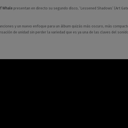
f Whale
presentan en directo su segundo disco, ‘Lessened Shadows’ (Art Gate
anciones y un nuevo enfoque para un álbum quizás más oscuro, más compact
sación de unidad sin perder la variedad que es ya una de las claves del sonid