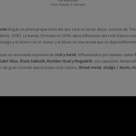
The Manflows.
Foto: Rubén G. Herrera
lows
llegan en plena preparación del que será su tercer disco, sucesor de ‘Tre
iente, 2016). La banda, formada en 2009, aúna influencias del rock clásico con
 sludge y el doom con el stoner y el blues en una receta que no deja indiferent
lows es una banda española de
rock y metal
. Influenciados por bandas como
Saint Vitus, Black Sabbath, Machine Head y Megadeth
, sus canciones tienen in
cas de gran colorido que incluyen rock clásico,
thrash metal
,
sludge / doom, st