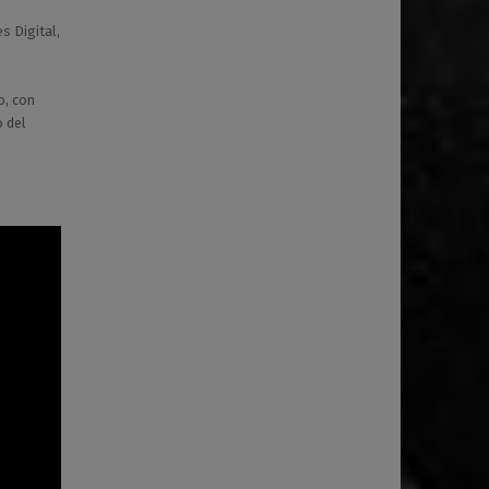
s Digital,
o, con
o del