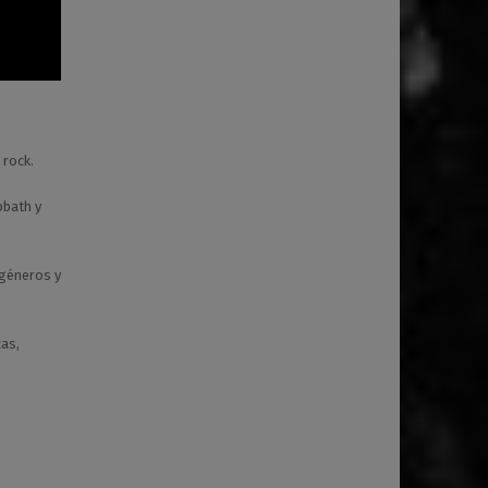
 rock.
bbath y
 géneros y
as,