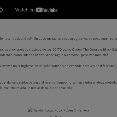
e hacen rock and roll. Un poco metal, un poco progresivo, un poco punk, pero
encias provienen de clásicos de los 60/70 como Queen, The Doors o Black Sa
odernas como Queens of the Stone Age o Mastodon, pero van más allá.
 intenta no refugiarse en un solo sonido y se expande a través de diferentes
sos, duros y ruidosos pero al mismo tiempo no temen explorar ideas melódic
a escucha revela un nuevo detalle por descubrir.