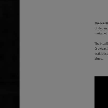
The Manf
(Independ
metal, el
The Manf
Crowbar, 
estilísti
blues.