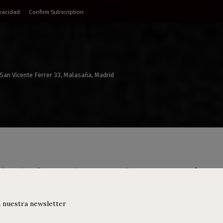
ivacidad
Confirm Subscription
 San Vicente Ferrer 33, Malasaña, Madrid
f Whale + The Manflows: Caminos
k
 nuestra newsletter