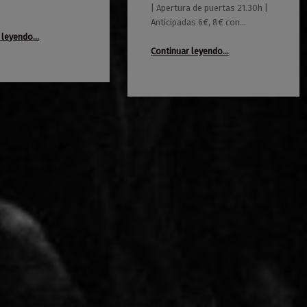
| Apertura de puertas 21.30h |
Anticipadas 6€, 8€ con…
“Captains + Cómo vivir en el campo”
 leyendo
…
“Proyecto Waikiki: Fizzy Soup + Gatomidi”
Continuar leyendo
…