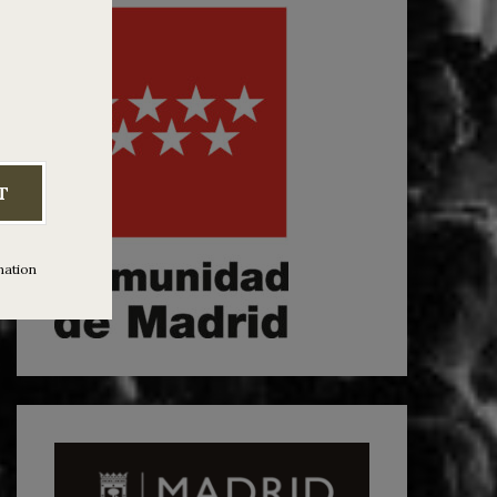
T
mation