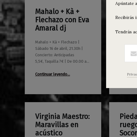
Apúntate a
Mahalo + Kà +
Coma
0
0
12/04/2016
Maravillas
12/04/2016
Maravillas
Recibirás 
Flechazo con Eva
GGQui
Amaral dj
BANG
Tendrás ac
Mahalo + Kà + Flechazo |
Comando S
Sábado 16 de abril, 21.30h |
+ BANG! | 
Concierto: Anticipadas
21.30h | 
5,5€, Taquilla 7€ | De 00.00 a…
solo en t
“Mahalo + Kà + Flechazo con Eva Amaral dj”
Continuar leyendo
…
Continuar
Priva
Virginia Maestro:
Pieda
0
0
29/03/2016
Maravillas
28/03/2016
Maravillas
Maravillas en
ruego
acústico
Socor