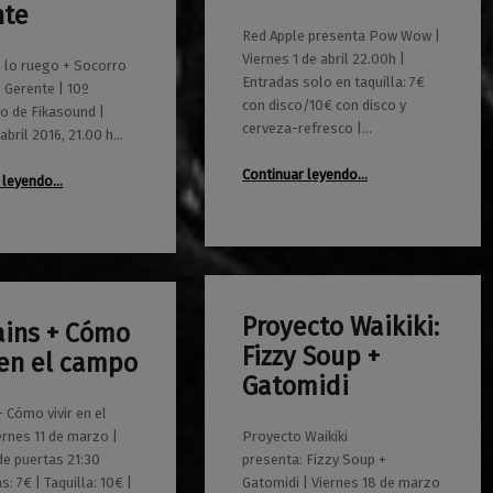
nte
Red Apple presenta Pow Wow |
Viernes 1 de abril 22.00h |
 lo ruego + Socorro
Entradas solo en taquilla: 7€
 Gerente | 10º
con disco/10€ con disco y
io de Fikasound |
cerveza-refresco |…
abril 2016, 21.00 h…
“Red Apple presenta Pow Wow”
Continuar leyendo
…
“Piedad os lo ruego + Socorro Socorro + Gerente”
 leyendo
…
Proyecto Waikiki:
ains + Cómo
0
14/03/2016
Maravillas
Fizzy Soup +
 en el campo
Gatomidi
+ Cómo vivir en el
rnes 11 de marzo |
Proyecto Waikiki
de puertas 21:30
presenta: Fizzy Soup +
s: 7€ | Taquilla: 10€ |
Gatomidi | Viernes 18 de marzo