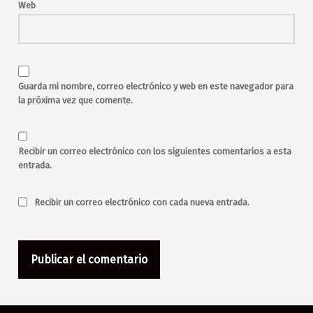
malasaña
Web
Maravillas
Maravillas Club
music
música
música en directo
musica en vivo
New Wave
noche
pop
pop en castellano
pop en español
pop-rock
Guarda mi nombre, correo electrónico y web en este navegador para
punk
rock
la próxima vez que comente.
rock and roll
salir por Madrid
salir por malasaña
Say Yes Dj
sesiones
toda la noche
viernes
Recibir un correo electrónico con los siguientes comentarios a esta
entrada.
Recibir un correo electrónico con cada nueva entrada.
Navegación de entradas