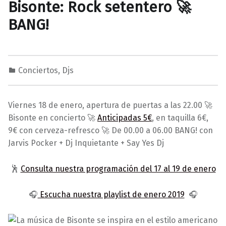
Bisonte: Rock setentero 🚀
BANG!
Conciertos
,
Djs
1
0
M
5
a
Viernes 18 de enero, apertura de puertas a las 22.00 🚀
/
r
Bisonte en concierto 🚀
Anticipadas 5€
, en taquilla 6€,
0
a
9€ con cerveza-refresco 🚀 De 00.00 a 06.00 BANG! con
1
v
Jarvis Pocker + Dj Inquietante + Say Yes Dj
/
i
2
l
🕺
Consulta nuestra programación del 17 al 19 de enero
0
l
1
a
🎧
Escucha nuestra playlist de enero 2019
🎧
9
s