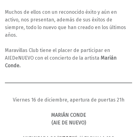
2
l
Muchos de ellos con un reconocido éxito y aún en
0
l
activo, nos presentan, además de sus éxitos de
2
a
siempre, todo lo nuevo que han creado en los últimos
2
s
años.
Maravillas Club tiene el placer de participar en
AIEDeNUEVO con el concierto de la artista
Marián
Conde.
Viernes 16 de diciembre, apertura de puertas 21h
MARIÁN CONDE
(AIE DE NUEVO)