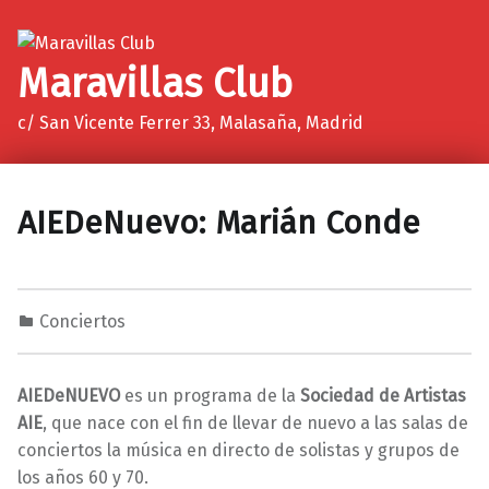
Maravillas Club
c/ San Vicente Ferrer 33, Malasaña, Madrid
AIEDeNuevo: Marián Conde
Conciertos
2
0
M
5
a
AIEDeNUEVO
es un programa de la
Sociedad de Artistas
/
r
AIE
, que nace con el fin de llevar de nuevo a las salas de
1
a
conciertos la música en directo de solistas y grupos de
1
v
los años 60 y 70.
/
i