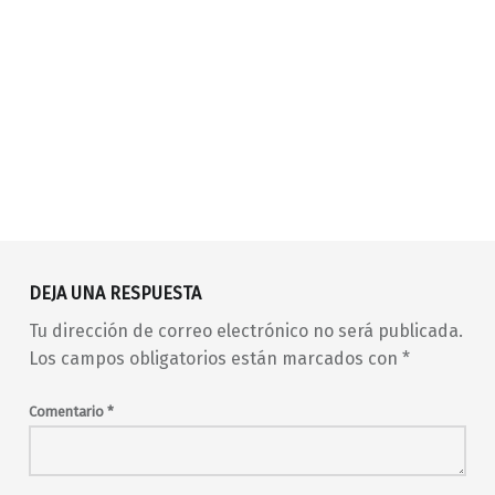
Volver a la navegación principal
AIE
AIEDeNuevo
barrio de Malasaña
DEJA UNA RESPUESTA
canción española
canción melódica
Tu dirección de correo electrónico no será publicada.
concierto
conciertos
copla
en vivo
Los campos obligatorios están marcados con
*
la noche en vivo
live music
Madrid
madrid en vivo
Comentario
*
malasaña
Manuel Alejandro
Maravillas
Maravillas Club
Marián Conde
música en directo