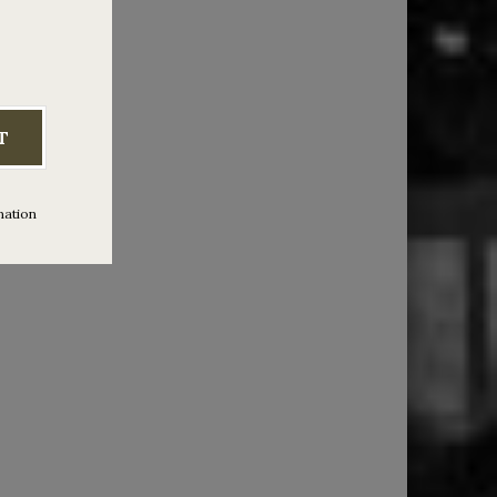
ía Solá +
on Mad
T
mation