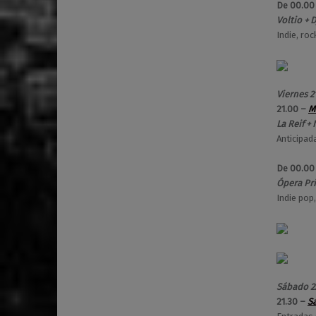
De 00.00
Voltio + 
Indie, ro
Viernes 2
21.00 –
M
La Reif +
Anticipad
De 00.00
Ópera Pri
Indie pop,
Sábado 2
21.30 –
S