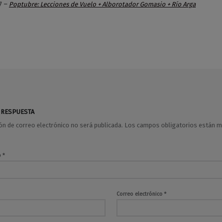
7 –
Poptubre: Lecciones de Vuelo + Alborotador Gomasio + Río Arga
 RESPUESTA
ión de correo electrónico no será publicada.
Los campos obligatorios están 
o
*
Correo electrónico
*