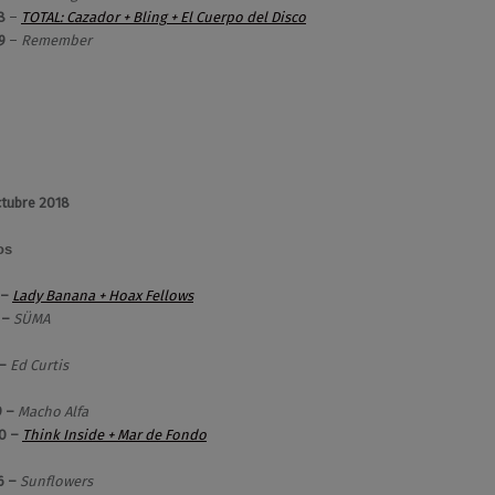
8
–
TOTAL: Cazador + Bling + El Cuerpo del Disco
9
–
Remember
ctubre 2018
os
 –
Lady Banana + Hoax Fellows
 –
SÜMA
 –
Ed Curtis
9 –
Macho Alfa
0 –
Think Inside + Mar de Fondo
6 –
Sunflowers