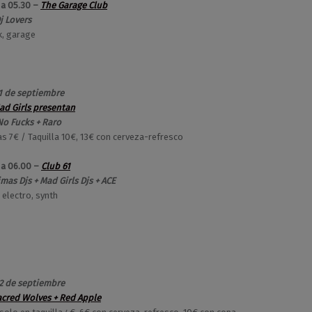
 a 05.30 –
The Garage Club
Dj Lovers
ck, garage
1 de septiembre
ad Girls presentan
 No Fucks + Raro
as 7€ / Taquilla 10€, 13€ con cerveza-refresco
 a 06.00 –
Club 61
mas Djs +
Mad Girls Djs + ACE
 electro, synth
2 de septiembre
acred Wolves + Red Apple