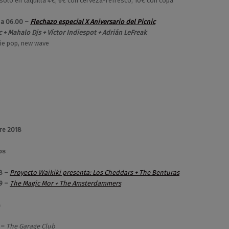
solo en taquilla 4€, 6€ con cerveza-refresco, 10€ con copa
 a 06.00 –
Flechazo especial X Aniversario del Picnic
c + Mahalo Djs + Víctor Indiespot + Adrián LeFreak
die pop, new wave
re 2018
os
8 –
Proyecto Waikiki presenta: Los Cheddars + The Benturas
9 –
The Magic Mor + The Amsterdammers
s
 –
The Garage Club