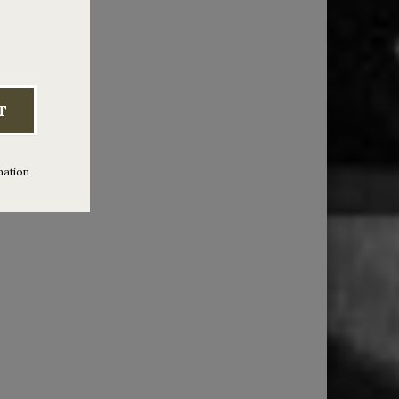
::
0 Indie
T
mation