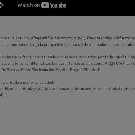
iscos de estudio,
Kings without a crown
(2015) y
The other side of the crow
o una muy buena acogida por parte del público y de los medios especializados
3 y hasta la fecha han realizado numerosos conciertos por toda España, lle
r escenario con emblemáticas bandas internacionales como
Midge Ure
(líder 
,
De/Vision, Mesh, The Invincible Spirit
o
Project Pitchfork
.
 la entrada a menores de edad.
e 16 años, entrada gratuita acompañados de un adulto con entrada (padre, 
l).