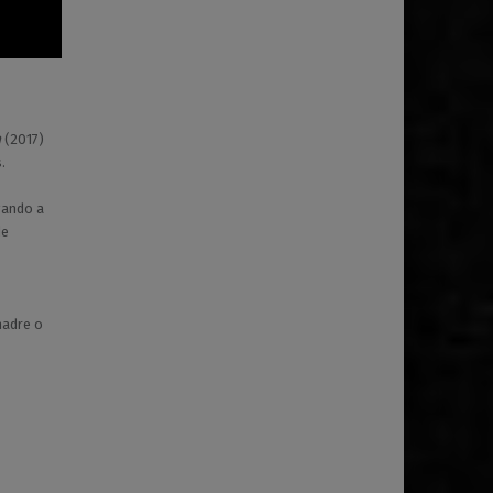
n
(2017)
.
gando a
de
madre o