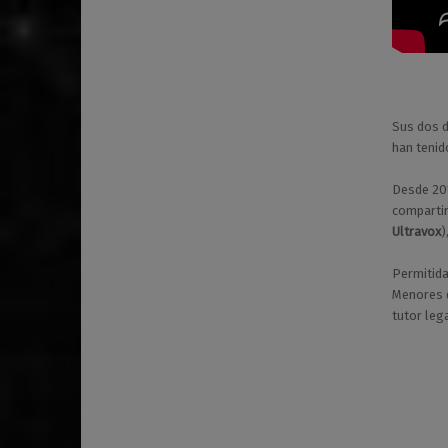
Sus dos d
han tenid
Desde 201
comparti
Ultravox
)
Permitida
Menores d
tutor lega