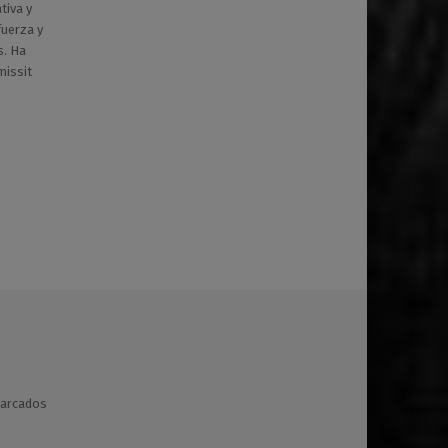
tiva y
fuerza y
s. Ha
missit
marcados