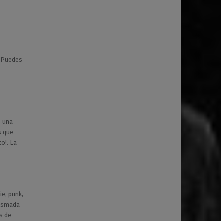
> Puedes
s una
s que
o!. La
die, punk,
lasmada
s de