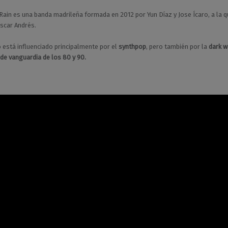
 Rain es una banda madrileña formada en 2012 por Yun Díaz y Jose Ícaro, a la 
scar Andrés.
 está influenciado principalmente por el
synthpop
, pero también por la
dark w
 de vanguardia
de los 80 y 90.